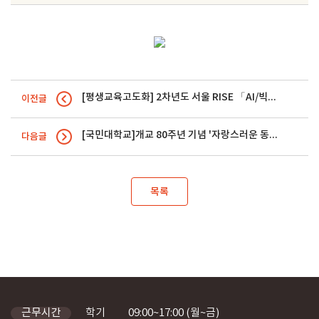
[평생교육고도화] 2차년도 서울 RISE 「AI/빅데이터 기반 디지털 마케팅 」강의 프로그램 안내
이전글
[국민대학교]개교 80주년 기념 '자랑스러운 동문을 찾습니다' 캠페인 안내
다음글
목록
학기
09:00~17:00 (월~금)
근무시간