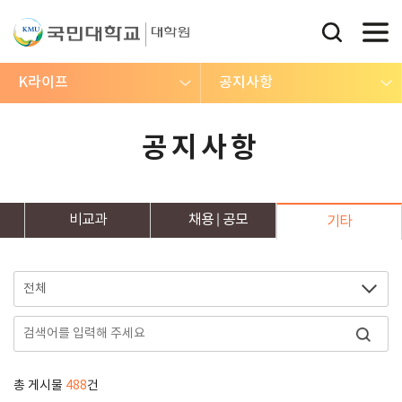
K라이프
공지사항
공지사항
비교과
채용
공모
기타
총 게시물
488
건