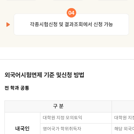
외국어시험
면제 기준 및
신청 방법
전 학과 공통
구 분
대학원 지정 모의토익
대학원 지정
내국인
영어국가 학위취득자
해당 외국