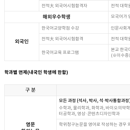
전적大 외국어시험합격자
전적 대학
모국어가 
해외우수학생
한국어교양학점 수강
인문사회계
전적大 외국어시험합격
전적 대학
외국인
본교 한국
한국어교육 프로그램
(※이수증은
학과별 면제(내국인 학생에 한함)
구 분
모든 과정 (석사, 박사, 석·박사통합과정
수학과, 물리학과, 화학과, 바이오의약
터공학과, 영상·콘텐츠디자인학과
영문
학위청구논문을 영어로 작성하는 경우 외