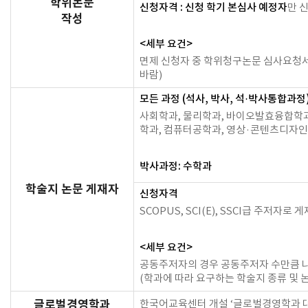
학위논문
만 
신청자격 : 신청 학기 본심사 예정자
작성
<세부 요건>
면제 신청자 중 학위청구논문 심사요청서
바람)
모든 과정 (석사, 박사, 석·박사통합과정
사회학과, 물리학과, 바이오발효융합학
학과, 컴퓨터공학과, 영상·콘텐츠디자
박사과정: 수학과
학술지 논문 게재자
신청자격
SCOPUS, SCI(E), SSCI급 주저자
<세부 요건>
공동주저자의 경우 공동주저자 수만큼 나
(학과에 따라 요구하는 학술지 종류 및 
한국어교육센터 개설 ‘글로벌경영학과 
글로벌경영학과