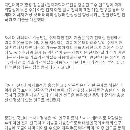
국민대학교(총장 정승렬) 전자화학재료전공 홍승현 교수 연구팀이 화재
위험성이 낮은 수계 아연 전지 아연 금속 전극의 표면 개질 연구를 통해 차
세대 에너지 저장 및 배터리의 성능과 안정성을 향상시키는 친환경적인 전
극 제조 기술을 개발했다.
차세대 배터리로 각광받는 수계 아연 전지 기술은 유기 전해질 환경에서
리튬 이온을 통해 에너지를 저장하는 리튬 이온 배터리와 달리 수계 전해
질 환경에서 아연 이온의 거동을 통해 에너지를 저장한다. 이러한 점 때문
에 열 폭주 현상과 화재 등 위험성이 높은 리튬 이온 전지와 달리 수계 아연
이온 전지는 물 기초의 전해질을 사용해 화재로부터 안전하다는 장점이 있
다. 하지만 물 기초의 전해질을 사용하기 때문에 배터리 전극의 부식 및 강
한 부반응의 문제점을 동시에 가지고 있다.
국민대 전자화학재료전공 홍승현 교수 연구팀은 이러한 문제를 해결하기
위해 음극 표면에 친환경적인 네트워크형 친수성 고분자를 적층한 아연 음
극 제작 공정을 개발하였다. 이 아연 전극은 높은 방전 용량과 장시간 충방
전 안정성이 있는 것으로 확인됐다.
정형섭 국민대 석사과정생은 “이 연구를 통해 차세대 배터리로 각광받는
수계 아연 전지 전극 제조 기술을 개발함으로써 대한민국의 배터리 연구
기술에 조금이나마 기여할 수 있어 매우 뿌듯하다“라며 “이후 연구를 통해