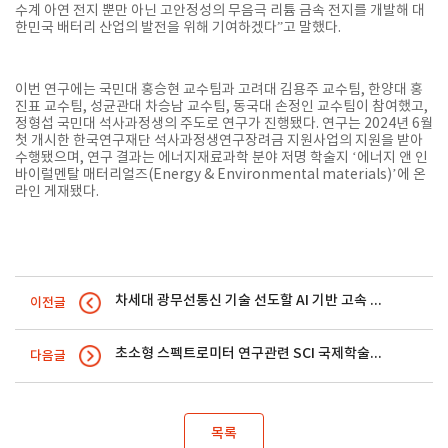
수계 아연 전지 뿐만 아닌 고안정성의 무음극 리튬 금속 전지를 개발해 대
한민국 배터리 산업의 발전을 위해 기여하겠다”고 말했다.
이번 연구에는 국민대 홍승현 교수팀과 고려대 김용주 교수팀, 한양대 홍
진표 교수팀, 성균관대 차승남 교수팀, 동국대 손정인 교수팀이 참여했고,
정형섭 국민대 석사과정생의 주도로 연구가 진행됐다. 연구는 2024년 6월
첫 개시한 한국연구재단 석사과정생연구장려금 지원사업의 지원을 받아
수행됐으며, 연구 결과는 에너지재료과학 분야 저명 학술지 ‘에너지 앤 인
바이럴멘탈 매터리얼즈(Energy & Environmental materials)’에 온
라인 게재됐다.
차세대 광무선통신 기술 선도할 AI 기반 고속 장거리 OCC 국제표준 출판 / 장영민(전자공학부) 교수
이전글
초소형 스펙트로미터 연구관련 SCI 국제학술지 논문 게재 / 노희소(나노전자물리학과) 교수 연구팀
다음글
목록