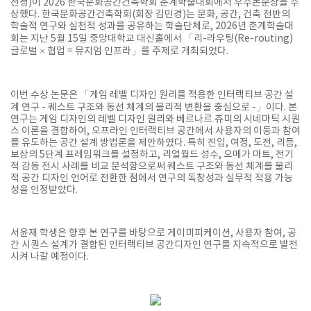
선정)이 2026 한국문화공간건축학회 춘계학술대회에서 우수논문상을 수
상했다. 한국문화공간건축학회(회장 김민경)는 문화, 공간, 건축 전반의
학술적 연구와 실천적 성과를 공유하는 학술단체로, 2026년 춘계학술대
회는 지난 5월 15일 중앙대학교 대신홀에서 「리-라우팅(Re-routing)
글로벌 × 협업 = 뮤지엄 인프라」를 주제로 개최되었다.
이번 수상 논문은 「게임 레벨 디자인 원리를 적용한 인터랙티브 공간 설
계 연구 - 퀘스트 구조와 동선 체계의 물리적 변환을 중심으로 -」이다. 본
연구는 게임 디자인의 레벨 디자인 원리와 베르나르 츄미의 시네마틱 시퀀
스 이론을 결합하여, 오프라인 인터랙티브 공간에서 사용자의 이동과 참여
를 유도하는 공간 설계 방법론을 제안하였다. 특히 진입, 여정, 도전, 리듬,
보상의 5단계 프레임워크를 설정하고, 리얼월드 성수, 오메가 마트, 전기
적 감동 전시 사례를 비교 분석함으로써 퀘스트 구조와 동선 체계를 물리
적 공간 디자인 언어로 전환한 점에서 연구의 독창성과 실무적 적용 가능
성을 인정받았다.
서윤재 학생은 향후 본 연구를 바탕으로 게이미피케이션, 사용자 참여, 공
간 시퀀스 설계가 결합된 인터랙티브 공간디자인 연구를 지속적으로 발전
시켜 나갈 예정이다.