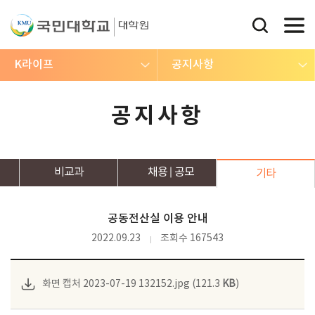
K라이프
공지사항
공지사항
비교과
채용
공모
기타
공동전산실 이용 안내
2022.09.23
조회수 167543
화면 캡처 2023-07-19 132152.jpg (121.3
KB
)