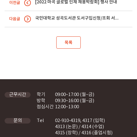
[2022 마곡 글로벌 인재 채용박람회] 행사 안내
이전글
국민대학교 성곡도서관 도서구입신청/조회 서비스 안내
다음글
목록
학기
09:00~17:00 (월~금)
근무시간
방학
09:30~16:00 (월~금)
점심시간
12:00~13:00
Tel
02-910-4319, 4317 (입학)
문의
4313 (논문) / 4314 (수업)
4315 (장학) / 4316 (졸업시험)