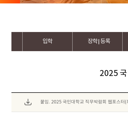
체
입학
장학
등록
2025
붙임. 2025 국민대학교 직무박람회 웹포스터(최종)