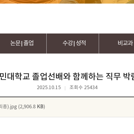
논문
졸업
수강
성적
비교과
 국민대학교 졸업선배와 함께하는 직무 박
2025.10.15
조회수 25434
.jpg (2,906.8
KB
)