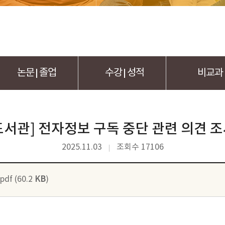
논문
졸업
수강
성적
비교과
도서관] 전자정보 구독 중단 관련 의견 조
2025.11.03
조회수 17106
f (60.2
KB
)