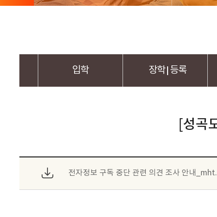
체
입학
장학
등록
[성곡
전자정보 구독 중단 관련 의견 조사 안내_mht.pd