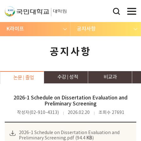
K라이프
공지사항
공지사항
수강
성적
비교과
논문
졸업
2026-1 Schedule on Dissertation Evaluation and
Preliminary Screening
작성자(02-910-4313)
2026.02.20
조회수 27691
2026-1 Schedule on Dissertation Evaluation and
Preliminary Screening.pdf (94.4
KB
)