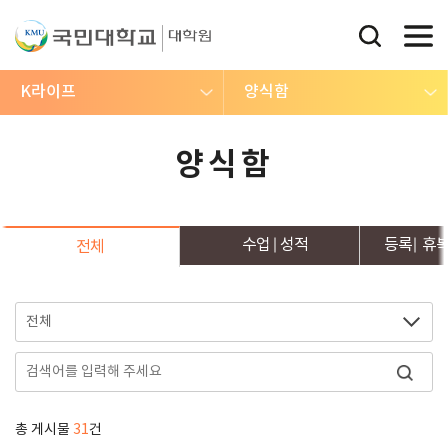
K라이프
양식함
양식함
수업
성적
등록
휴
전체
총 게시물
31
건