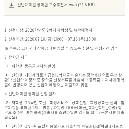
일반대학원 장학금 교수추천서.hwp (31.5
KB
)
1. 신청대상: 2026학년도 2학기 재학생 및 복학예정자
2. 신청기간: 2026.07.10.(금) 10:00 ~ 07.16.(목) 15:00
※ 등록금 고지서에 장학금이 반영될 수 있도록 추천 및 신청기간 엄수
3. 장학금 지급
가. 재학생: 등록금고지서 반영
나. 신입생: 개인계좌로 지급(단, 학자금 대출자는 장학재단으로 우선 상
환) / 신입학 예정자 중 장학금 신청서류를 제출하고 등록금 고지서에 장학
금이 반영되어 있는 신입학 예정자는 제출하지 않음
4. 일반대학원 장학금 신청 절차
가. 재학생: ON국민 포털 - 학생서비스 - 장학신청 - 희망장학금 선택 - 첨
부파일(pdf파일 1개로 병합 / 파일명: OOO장학금_학과_학번_성명) 업
로드 후 신청 버튼 클릭(제출서류 스캔파일만 업로드 필수 / 원본서류 제출
불필요)
나. 신입생: ON국민포털 이용불가로 제출서류 파일화(pdf파일 1개로 병