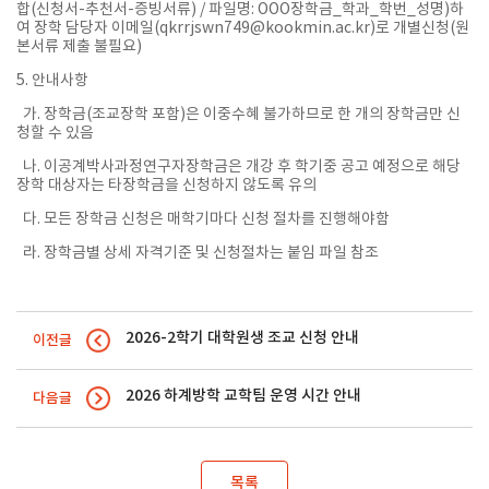
합(신청서-추천서-증빙서류) / 파일명: OOO장학금_학과_학번_성명)하
여 장학 담당자 이메일(qkrrjswn749@kookmin.ac.kr)로 개별신청(원
본서류 제출 불필요)
5. 안내사항
가. 장학금(조교장학 포함)은 이중수혜 불가하므로 한 개의 장학금만 신
청할 수 있음
나. 이공계박사과정연구자장학금은 개강 후 학기중 공고 예정으로 해당
장학 대상자는 타장학금을 신청하지 않도록 유의
다. 모든 장학금 신청은 매학기마다 신청 절차를 진행해야함
라. 장학금별 상세 자격기준 및 신청절차는 붙임 파일 참조
2026-2학기 대학원생 조교 신청 안내
이전글
2026 하계방학 교학팀 운영 시간 안내
다음글
목록