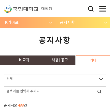
K라이프
공지사항
공지사항
비교과
채용
공모
기타
총 게시물
488
건