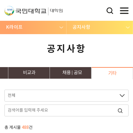
K라이프
공지사항
공지사항
비교과
채용
공모
기타
총 게시물
488
건