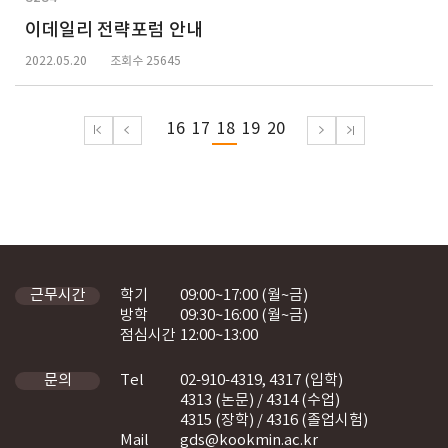
이데일리 전략포럼 안내
2022.05.20
조회수 25645
16
17
18
19
20
학기
09:00~17:00 (월~금)
근무시간
방학
09:30~16:00 (월~금)
점심시간
12:00~13:00
Tel
02-910-4319, 4317 (입학)
문의
4313 (논문) / 4314 (수업)
4315 (장학) / 4316 (졸업시험)
Mail
gds@kookmin.ac.kr